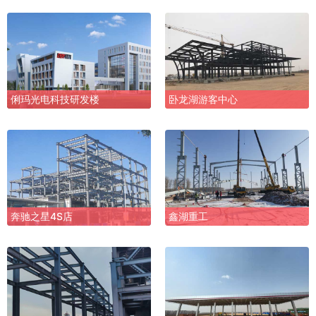
俐玛光电科技研发楼
卧龙湖游客中心
奔驰之星4S店
鑫湖重工