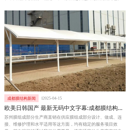
I
2025-04-15
成都膜结构新闻
欧美日韩国产 最新无码中文字幕:成都膜结构厂
家服务类型一览
苏州膜组成部分生产商直销在供应膜组成部分设计、做成、连
接、维修护理和水平适用等这方面，均有稳定的服务项目效