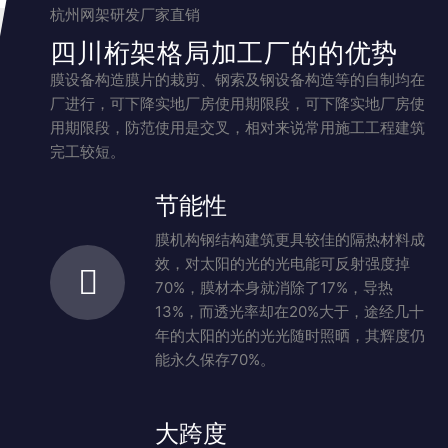
杭州网架研发厂家直销
四川桁架格局加工厂的的优势
膜设备构造膜片的栽剪、钢索及钢设备构造等的自制均在
厂进行，可下降实地厂房使用期限段，可下降实地厂房使
用期限段，防范使用是交叉，相对来说常用施工工程建筑
完工较短。
节能性
建
膜机构钢结构建筑更具较佳的隔热材料成
格
效，对太阳的光的光电能可反射强度掉
外
70%，膜材本身就消除了17%，导热
亮
13%，而透光率却在20%大于，途经几十
的
年的太阳的光的光光随时照晒，其辉度仍
能永久保存70%。
大跨度