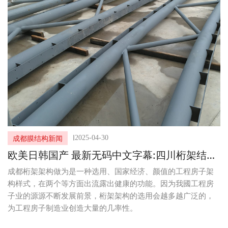
I
2025-04-30
成都膜结构新闻
欧美日韩国产 最新无码中文字幕:四川桁架结构
安装：揭秘桁架结构的实用优势
成都桁架架构做为是一种选用、国家经济、颜值的工程房子架
构样式，在两个等方面出流露出健康的功能。因为我國工程房
子业的源源不断发展前景，桁架架构的选用会越多越广泛的，
为工程房子制造业创造大量的几率性。