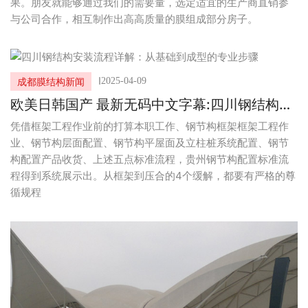
果。朋友就能够通过我们的需要量，选定适宜的生产商直销参
与公司合作，相互制作出高高质量的膜组成部分房子。
I
2025-04-09
成都膜结构新闻
欧美日韩国产 最新无码中文字幕:四川钢结构安
装流程详解：从基础到成型的专业步骤
凭借框架工程作业前的打算本职工作、钢节构框架框架工程作
业、钢节构层面配置、钢节构平屋面及立柱桩系统配置、钢节
构配置产品收货、上述五点标准流程，贵州钢节构配置标准流
程得到系统展示出。从框架到压合的4个缓解，都要有严格的尊
循规程