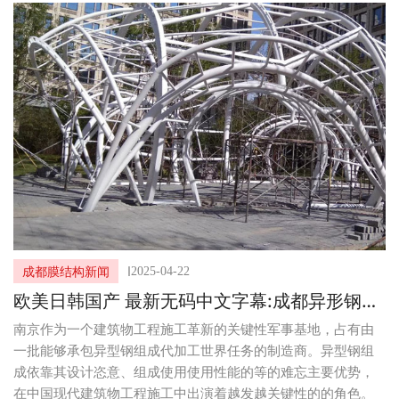
I
2025-04-22
成都膜结构新闻
欧美日韩国产 最新无码中文字幕:成都异形钢结
构加工厂家及异形钢结构优势与类型
南京作为一个建筑物工程施工革新的关键性军事基地，占有由
一批能够承包异型钢组成代加工世界任务的制造商。异型钢组
成依靠其设计恣意、组成使用使用性能的等的难忘主要优势，
在中国现代建筑物工程施工中出演着越发越关键性的的角色。