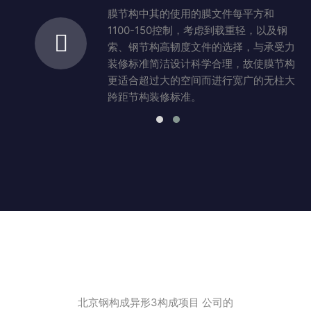
的
膜节构中其的使用的膜文件每平方和
1100-150控制，考虑到载重轻，以及钢
动
索、钢节构高韧度文件的选择，与承受力
寿
装修标准简洁设计科学合理，故使膜节构
更适合超过大的空间而进行宽广的无柱大
跨距节构装修标准。
北京钢构成异形3构成项目 公司的